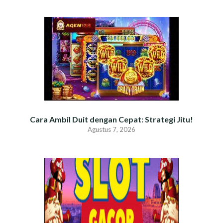
Cara Ambil Duit dengan Cepat: Strategi Jitu!
Agustus 7, 2026