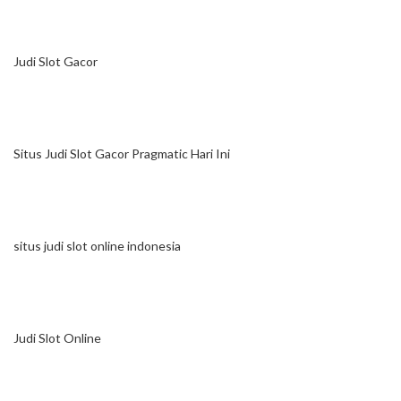
Judi Slot Gacor
Situs Judi Slot Gacor Pragmatic Hari Ini
situs judi slot online indonesia
Judi Slot Online