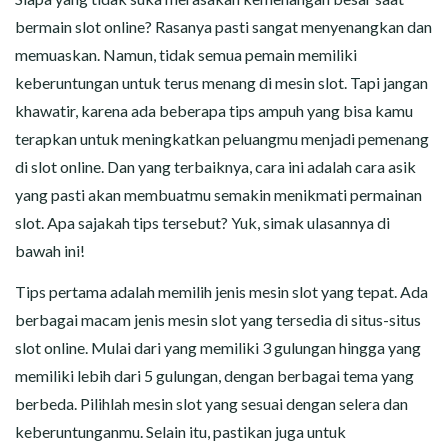
bermain slot online? Rasanya pasti sangat menyenangkan dan
memuaskan. Namun, tidak semua pemain memiliki
keberuntungan untuk terus menang di mesin slot. Tapi jangan
khawatir, karena ada beberapa tips ampuh yang bisa kamu
terapkan untuk meningkatkan peluangmu menjadi pemenang
di slot online. Dan yang terbaiknya, cara ini adalah cara asik
yang pasti akan membuatmu semakin menikmati permainan
slot. Apa sajakah tips tersebut? Yuk, simak ulasannya di
bawah ini!
Tips pertama adalah memilih jenis mesin slot yang tepat. Ada
berbagai macam jenis mesin slot yang tersedia di situs-situs
slot online. Mulai dari yang memiliki 3 gulungan hingga yang
memiliki lebih dari 5 gulungan, dengan berbagai tema yang
berbeda. Pilihlah mesin slot yang sesuai dengan selera dan
keberuntunganmu. Selain itu, pastikan juga untuk