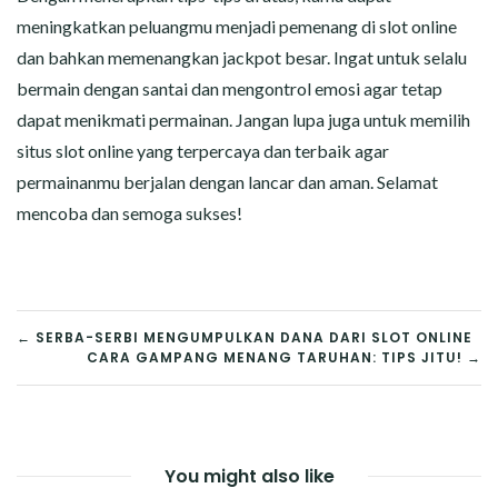
meningkatkan peluangmu menjadi pemenang di slot online
dan bahkan memenangkan jackpot besar. Ingat untuk selalu
bermain dengan santai dan mengontrol emosi agar tetap
dapat menikmati permainan. Jangan lupa juga untuk memilih
situs slot online yang terpercaya dan terbaik agar
permainanmu berjalan dengan lancar dan aman. Selamat
mencoba dan semoga sukses!
NAVIGASI
← SERBA-SERBI MENGUMPULKAN DANA DARI SLOT ONLINE
CARA GAMPANG MENANG TARUHAN: TIPS JITU! →
POS
You might also like