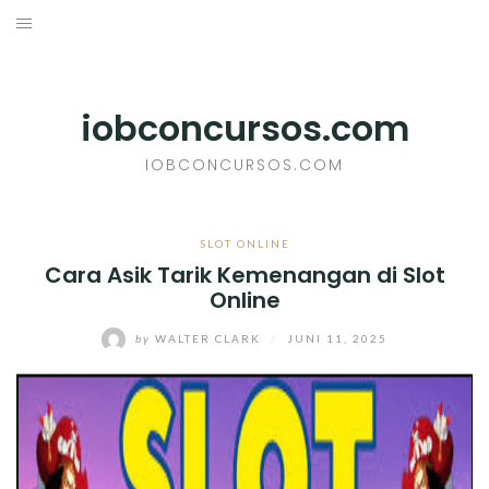
Skip
to
SLOT ONLINE
content
CASINO ONLINE
iobconcursos.com
JUDI BOLA
IOBCONCURSOS.COM
JUDI ONLINE
SLOT ONLINE
Cara Asik Tarik Kemenangan di Slot
Online
by
WALTER CLARK
/
JUNI 11, 2025