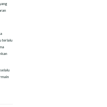
 yang
aran
sa
 terlalu
ama
ankan
selalu
ermain