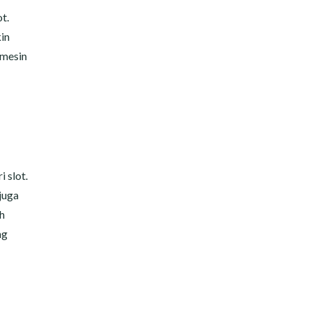
t.
in
 mesin
 slot.
juga
h
ng