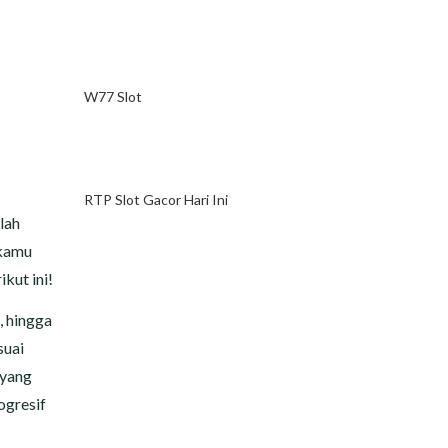
W77 Slot
RTP Slot Gacor Hari Ini
lah
 kamu
kut ini!
, hingga
suai
 yang
ogresif