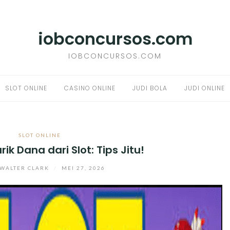
iobconcursos.com
IOBCONCURSOS.COM
SLOT ONLINE
CASINO ONLINE
JUDI BOLA
JUDI ONLINE
SLOT ONLINE
rik Dana dari Slot: Tips Jitu!
WALTER CLARK
/
MEI 27, 2026