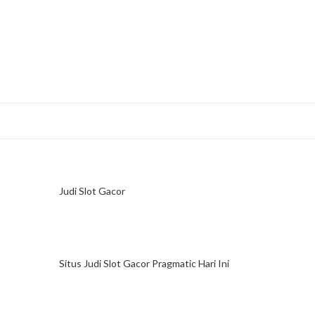
Judi Slot Gacor
Situs Judi Slot Gacor Pragmatic Hari Ini